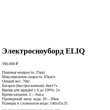
Электросноуборд ELIQ
390.000
₽
Пиковая мощность: 25
квт
Максимальная скорость: 65
км/ч
Общий вес: 70
кг
Батарея (быстросъемная): 4
квт*ч
Время для зарядки с 0 до 100%: 2
ч
Время катания: 2
—
3
часа
Примерный запас хода: 20
—
30
км
Размеры в сложенном виде: 140х45х35